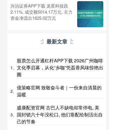
兴泊证券APP下载 龙星科技跌
2.11%, 成交额5014.17万元, 主力
资金净流出1825.02万元
最新文章
股票怎么开通杠杆APP下载 2026广州咖啡
文化季启幕，从化“乡咖”凭荔香风味惊艳出
1、
圈
億策略官网 致敬奋斗者｜一份来自清晨的
2、
温暖
盛康配资官网 古巴人不缺电却常停电, 美
国封锁六十年没松口, 他们靠配给制活出自
3、
己的节奏