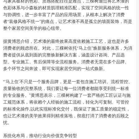
与家具板材的色彩、质感搭配往往是难点，三棵树通过将艺术漆的
色彩体系与小森板的材质肌理精准匹配，实现了空间风格的统一性
与协调性，进一步丰富了产品的应用场景，从根本上解决了消费
者“装修风格不统一”的痛点，让艺术漆不再是孤立的墙面装饰，而是
整个家居空间美学的核心纽带。
据黄博思介绍，艺术漆的最终效果高度依赖施工工艺，这也是许多
消费者的顾虑所在。对此，三棵树依托“马上住”焕新服务体系，为消
费者提供从底到面的完整焕新解决方案，涵盖设计咨询、产品选
型、专业施工、售后保障等全流程服务。消费者无需在多个品牌、
多个环节之间奔波，即可实现家居空间的一站式焕新。
“‘马上住’不只是一个服务品牌，更是一套包含施工培训、流程管控、
质量验收的完整系统，我们要让每一位消费者都能享受到统一标准
的专业服务。”黄博思表示，三棵树构建了一套严格的工匠认证与施
工规范体系，将依赖个人经验的施工流程，转化为可复制、可管控
的标准化操作,以此实现标准化交付，既保证了施工质量的稳定性，
也让艺术漆的美学效果得到精准落地，彻底打消了消费者的后顾之
忧。
系统化布局，推动行业向价值竞争转型