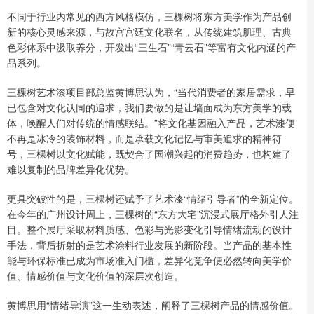
不同于行业内常见的西方风格模仿，三棵树将东方美学作为产品创
新的核心灵感来源，与故宫宫廷文化联名，从传统建筑肌理、古典
色彩体系中汲取养分，开发出“三生石”“青云石”等富有文化内涵的产
品系列。
三棵树艺术漆项目部总监黄博思认为，“当代消费者的家居需求，早
已包含对文化认同的追求，我们要做的是让墙面成为东方美学的载
体，唤醒人们对传统的情感联结。”将文化基因融入产品，艺术漆便
不再是冰冷的装饰材料，而是承载文化记忆与审美追求的精神符
号，三棵树以文化赋能，既契合了国潮兴起的消费趋势，也构建了
难以复制的品牌差异化优势。
更具突破性的是，三棵树还赋予了艺术漆“情绪引导者”的全新定位。
在今年的广州设计周上，三棵树的“东方大宅”沉浸式展厅格外引人注
目。整个展厅采取材料质感、色彩与光影变化引导情绪流动的设计
手法，背后折射的是艺术涂料行业发展的新阶段。当产品的基本性
能与环保标准已成为市场准入门槛，差异化竞争便必然转向美学价
值、情感价值与文化价值的深层次创造。
黄博思用“情绪导演”这一生动表述，阐释了三棵树产品的情感价值。