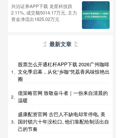
兴泊证券APP下载 龙星科技跌
2.11%, 成交额5014.17万元, 主力
资金净流出1825.02万元
最新文章
股票怎么开通杠杆APP下载 2026广州咖啡
文化季启幕，从化“乡咖”凭荔香风味惊艳出
1、
圈
億策略官网 致敬奋斗者｜一份来自清晨的
2、
温暖
盛康配资官网 古巴人不缺电却常停电, 美
国封锁六十年没松口, 他们靠配给制活出自
3、
己的节奏