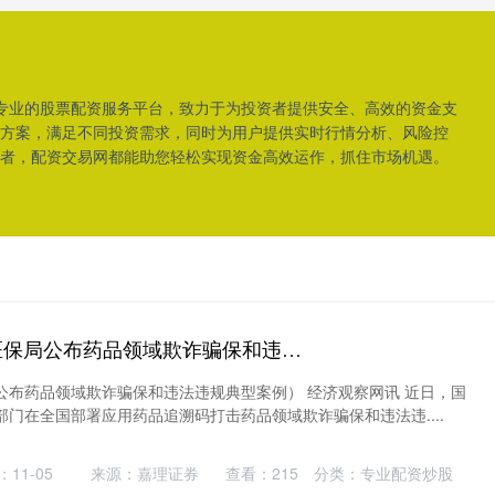
是专业的股票配资服务平台，致力于为投资者提供安全、高效的资金支
方案，满足不同投资需求，同时为用户提供实时行情分析、风险控
者，配资交易网都能助您轻松实现资金高效运作，抓住市场机遇。
惠管钱配资 国家医保局公布药品领域欺诈骗保和违法违规典型案例
公布药品领域欺诈骗保和违法违规典型案例） 经济观察网讯 近日，国
门在全国部署应用药品追溯码打击药品领域欺诈骗保和违法违....
11-05
来源：嘉理证券
查看：
215
分类：
专业配资炒股