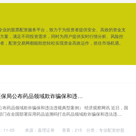
是专业的股票配资服务平台，致力于为投资者提供安全、高效的资金支
方案，满足不同投资需求，同时为用户提供实时行情分析、风险控
者，配资交易网都能助您轻松实现资金高效运作，抓住市场机遇。
惠管钱配资 国家医保局公布药品领域欺诈骗保和违法违规典型案例
公布药品领域欺诈骗保和违法违规典型案例） 经济观察网讯 近日，国
门在全国部署应用药品追溯码打击药品领域欺诈骗保和违法违....
11-05
来源：嘉理证券
查看：
215
分类：
专业配资炒股