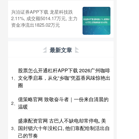
兴泊证券APP下载 龙星科技跌
2.11%, 成交额5014.17万元, 主力
资金净流出1825.02万元
最新文章
股票怎么开通杠杆APP下载 2026广州咖啡
文化季启幕，从化“乡咖”凭荔香风味惊艳出
1、
圈
億策略官网 致敬奋斗者｜一份来自清晨的
2、
温暖
盛康配资官网 古巴人不缺电却常停电, 美
国封锁六十年没松口, 他们靠配给制活出自
3、
己的节奏