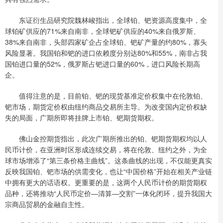
东证衍生品研究院魏林峻指出，全球铂、钯资源高度集中，全
球铂矿供应的71%来自南非，全球钯矿供应的40%来自俄罗斯、
38%来自南非，头部四家矿企占全球铂、钯矿产量的约80%，寡头
风险显著。我国铂和钯的进口依赖度分别达80%和55%，南非占我
国铂进口量的52%，俄罗斯占钯进口量的60%，进口风险长期高
企。
值得注意的是，目前铂、钯的现货基准定价权集中在伦敦铂、
钯市场，期货定价权由纽约商品交易所主导。为改变国内定价权缺
失的局面，广期所即将挂牌上市铂、钯期货期权。
佛山金控期货指出，此次广期所推出的铂、钯期货期权均以人
民币计价，在亚洲时区形成连续交易，将在伦敦、纽约之外，为全
球市场增添了“第三条价格主曲线”。这条曲线的出现，不仅能更真实
反映我国铂、钯市场的供需变化，也让“中国价格”开始在相关产业链
中拥有更大的话语权。更重要的是，这两个人民币计价的期货期权
品种，还将推动“人民币定价—清算—交割”一体化闭环，提升我国大
宗商品贸易的金融自主性。