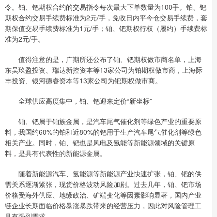
令。铂、钯期权合约的交易指令每次最大下单数量为100手。铂、钯
期权合约交易手续费标准为2元/手，免收日内平今仓交易手续费，套
期保值交易手续费标准为1元/手；铂、钯期权行权（履约）手续费标
准为2元/手。
值得注意的是，广期所还公布了铂、钯期权做市商名单，上海
东吴玖盈投资、瑞达新控资本等13家公司为铂期权做市商，上海际
丰投资、银河德睿资本等13家公司为钯期权做市商。
全球供应高度集中，铂、钯迎来定价“新坐标”
铂、钯属于铂族金属，是汽车尾气催化剂等绿色产业的重要原
料，我国约60%的铂和近80%的钯用于生产汽车尾气催化剂等绿色
相关产业。同时，铂、钯也是风电及氢能等新能源领域的关键原
料，是具有代表性的新能源金属。
随着新能源汽车、氢能源等新能源产业快速扩张，铂、钯的供
需关系逐渐紧张，现货价格波动风险加剧。过去几年，铂、钯市场
价格受海外供应、地缘政治、矿端变化等因素影响显著，国内产业
链企业长期面临价格暴涨暴跌带来的经营压力，因此对风险管理工
具有强烈需求。