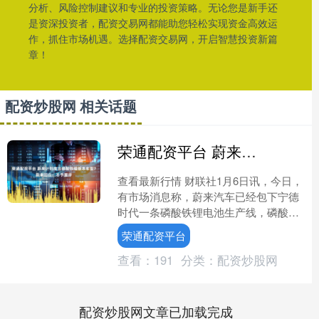
分析、风险控制建议和专业的投资策略。无论您是新手还
是资深投资者，配资交易网都能助您轻松实现资金高效运
作，抓住市场机遇。选择配资交易网，开启智慧投资新篇
章！
配资炒股网 相关话题
荣通配资平台 蔚来计划推出磷酸铁锂版本车型？蔚来回应：不予置评
查看最新行情 财联社1月6日讯，今日，
有市场消息称，蔚来汽车已经包下宁德
时代一条磷酸铁锂电池生产线，磷酸铁
锂版本正在测试准备中。对此，蔚来方
荣通配资平台
面并未否认，仅向财联....
查看：
191
分类：
配资炒股网
配资炒股网文章已加载完成