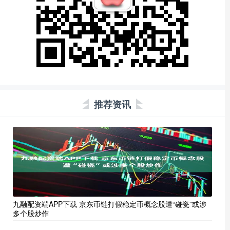
推荐资讯
九融配资端APP下载 京东币链打假稳定币概念股遭“碰瓷”或涉
多个股炒作