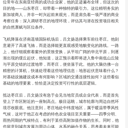
位常年在东南亚经商的成功企业家，他的足迹遍布全球，但这次的
目的地——山东枣庄，却带着一种独特的吸引力。这位精明务实的
新加坡商人，并非一时兴起前来观光，而是肩负着一项严谨的商业
考察任务：深入调研枣庄的地理环境，评估其与潜在投资项目相关
的自然禀赋与区位条件。
飞机降落在济南遥墙国际机场后，吕文扬选择乘车前往枣庄。他刻
意避开了高速飞驰，而是选择能更直观感受地貌变化的路线。一路
上，他仔细观察着窗外的景致变换，从平坦广阔的华北平原，到逐
渐出现的缓丘起伏，他知道，这正预示着即将进入鲁中南低山丘陵
与平原交错的过渡地带，而枣庄，便坐落于此。他的大脑仿佛一台
精密的计算机，快速处理着这些地理信息：地形起伏意味着什么？
对基础设施建设成本有何影响？区域的交通连接性如何？这些看似
基础的地理要素，恰恰是决定投资可行性的底层逻辑。
抵达枣庄后，吕文扬没有急于会见当地官员或企业代表，而是首先
登上了市区附近的一座制高点。极目远眺，城市轮廓与周边自然环
境尽收眼底。他注意到，枣庄地处中纬度地区，属于暖温带季风性
气候，这对于他正在考虑的特色农业项目至关重要——四季分明、
雨热同期的气候特点，有利于某些高附加值作物的生长。同时，他
也留意到城市发展与周边山体、水系的融合关系，思考着未来可能