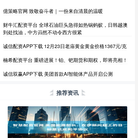
億策略官网 致敬奋斗者｜一份来自清晨的温暖
财牛汇配资平台 全球石油巨头急得如热锅蚂蚁，日韩越澳
到处找油，中方岿然不动令西方很紧
诚信配资APP下载 12月23日老庙黄金黄金价格1367元/克
楠希配资平台 重磅进展！铂、钯期货和期权，即将亮相！
诚信双赢APP下载 美团首款AI智能体产品开启公测
推荐资讯