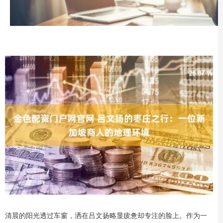
清晨的阳光透过车窗，洒在吕文扬略显疲惫却专注的脸上。作为一