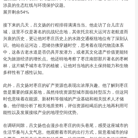
涉及的生态红线与环境保护议题。
展开剩余54%
接下来的几天，吕文扬的行程排得满满当当。他走访了台儿庄古
城，这里不仅是著名的抗战纪念地，其依托京杭大运河古老航道而
兴衰的历史，更让他对枣庄历史上的水路交通枢纽地位有了深刻认
识。他站在运河边，思绪仿佛穿越时空，思考着在现代物流体系
中，这条古老水道是否仍具开发潜力，或者其文化遗产价值更能转
化为旅游经济的增长点。他还特地考察了枣庄南部那片著名的枣树
林，这片赋予城市名字的植被，让他对当地的水土保持能力和生物
多样性有了感性认知。
此外，吕文扬对枣庄的矿产资源也表现出浓厚兴趣。他了解到枣庄
曾是重要的煤炭基地，虽然传统资源型城市面临转型压力，但这同
时也意味着在能源、新材料等领域的产业基础和相关技术人才储
备。他仔细分析了相关地质资料，评估资源枯竭后的土地再利用可
能性以及发展接续产业的地理空间优势。
在调研间隙，吕文扬也会漫步在枣庄的街头巷尾，感受这座城市的
生活节奏与人文气息。他观察着市民的出行方式，留意着城市的绿