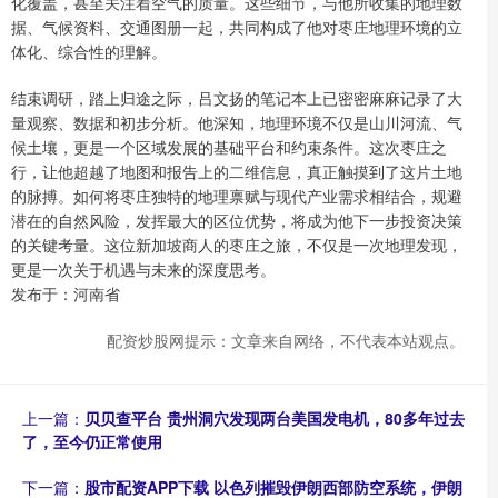
化覆盖，甚至关注着空气的质量。这些细节，与他所收集的地理数
据、气候资料、交通图册一起，共同构成了他对枣庄地理环境的立
体化、综合性的理解。
结束调研，踏上归途之际，吕文扬的笔记本上已密密麻麻记录了大
量观察、数据和初步分析。他深知，地理环境不仅是山川河流、气
候土壤，更是一个区域发展的基础平台和约束条件。这次枣庄之
行，让他超越了地图和报告上的二维信息，真正触摸到了这片土地
的脉搏。如何将枣庄独特的地理禀赋与现代产业需求相结合，规避
潜在的自然风险，发挥最大的区位优势，将成为他下一步投资决策
的关键考量。这位新加坡商人的枣庄之旅，不仅是一次地理发现，
更是一次关于机遇与未来的深度思考。
发布于：河南省
配资炒股网提示：文章来自网络，不代表本站观点。
上一篇：
贝贝查平台 贵州洞穴发现两台美国发电机，80多年过去
了，至今仍正常使用
下一篇：
股市配资APP下载 以色列摧毁伊朗西部防空系统，伊朗