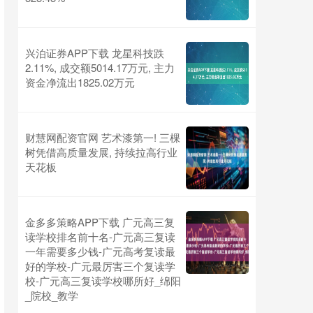
兴泊证券APP下载 龙星科技跌
2.11%, 成交额5014.17万元, 主力
资金净流出1825.02万元
财慧网配资官网 艺术漆第一! 三棵
树凭借高质量发展, 持续拉高行业
天花板
金多多策略APP下载 广元高三复
读学校排名前十名-广元高三复读
一年需要多少钱-广元高考复读最
好的学校-广元最厉害三个复读学
校-广元高三复读学校哪所好_绵阳
_院校_教学