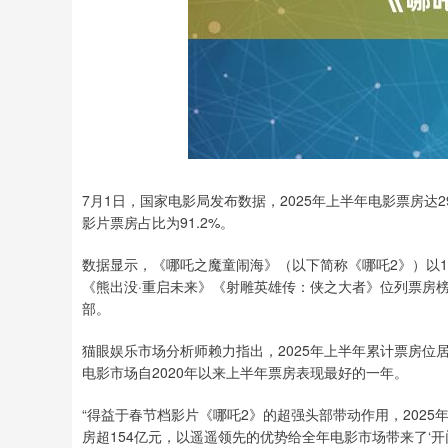
7月1日，国家电影局发布数据，2025年上半年电影票房达292
影片票房占比为91.2%。
数据显示，《哪吒之魔童闹海》（以下简称《哪吒2》）以15
《熊出没·重启未来》《射雕英雄传：侠之大者》位列票房榜
部。
猫眼娱乐市场分析师赖力指出，2025年上半年累计票房位居
电影市场自2020年以来上半年票房表现最好的一年。
“得益于春节档影片《哪吒2》的超强头部带动作用，202
房超154亿元，以遥遥领先的优势给全年电影市场带来了‘开