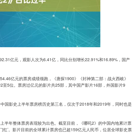
.31亿元，观影人次为6.41亿，同比分别增长22.91%和16.89%，国产
4.46亿元的票房成绩领跑，《唐探1900》《封神第二部：战火西岐》
2至5位。票房过亿元的影片共25部，其中国产影片16部，外国影片9
中国影史上半年票房榜历史第三名，仅次于2018年和2019年，同时也是
5年上半年整体票房表现较为出色。截至目前，《哪吒2》的中国内地累计票
门红’。影片目前的全球累计票房也已超159亿元人民币，位居全球影史票